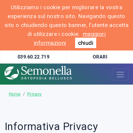
Utilizziamo i cookie per migliorare la vostra
esperienza sul nostro sito. Navigando questo
sito o chiudendo questo banner, l'utente accetta
di utilizzare i cookie.
maggiori
informazioni
chiudi
039.60.22.719
ORARI
Home
Privacy
Informativa Privacy